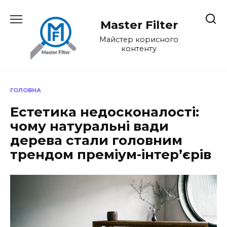
Перейти
до
Master Filter
вмісту
Майстер корисного
контенту
ГОЛОВНА
Естетика недосконалості:
чому натуральні вади
дерева стали головним
трендом преміум-інтер’єрів