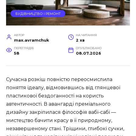
БУДІВНИЦТВО І РЕМОНТ
АВТОР
НА ЧИТАННЯ
max.avramchuk
2 хв
ПЕРЕГЛЯДІВ
ОПУБЛІКОВАНО
58
08.07.2026
Сучасна розкіш повністю переосмислила
поняття ідеалу, відмовившись від глянцевої
пластикової бездоганності на користь
автентичності. В авангарді преміального
дизайну закріпилася філософія вабі-сабі —
мистецтво бачити красу в її природному,
незавершеному стані. Тріщини, глибокі сучки,