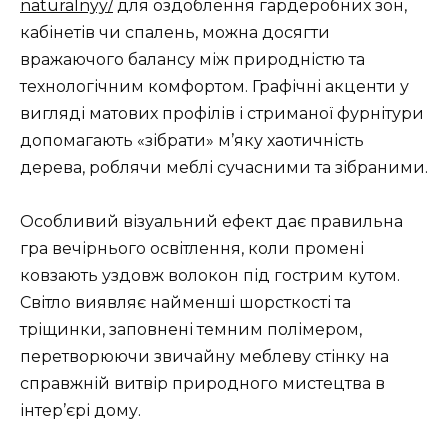
naturalnyy/
для оздоблення гардеробних зон,
кабінетів чи спалень, можна досягти
вражаючого балансу між природністю та
технологічним комфортом. Графічні акценти у
вигляді матових профілів і стриманої фурнітури
допомагають «зібрати» м’яку хаотичність
дерева, роблячи меблі сучасними та зібраними.
Особливий візуальний ефект дає правильна
гра вечірнього освітлення, коли промені
ковзають уздовж волокон під гострим кутом.
Світло виявляє найменші шорсткості та
тріщинки, заповнені темним полімером,
перетворюючи звичайну меблеву стінку на
справжній витвір природного мистецтва в
інтер’єрі дому.